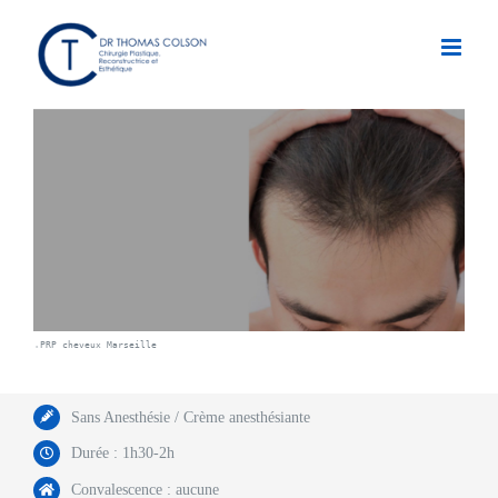
Passer
au
contenu
PRP cheveux Marseille
 » 
Sans Anesthésie / Crème anesthésiante
Durée : 1h30-2h
Convalescence : aucune