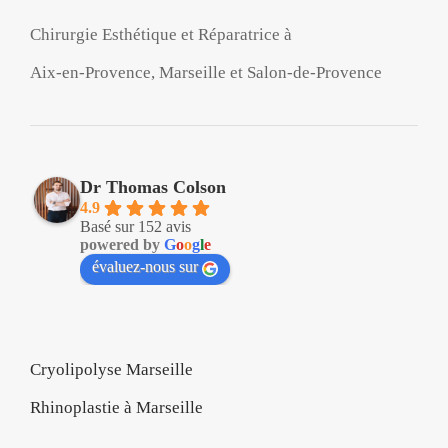
Chirurgie Esthétique et Réparatrice à
Aix-en-Provence, Marseille et Salon-de-Provence
Dr Thomas Colson
4.9
Basé sur 152 avis
powered by
G
o
o
g
l
e
évaluez-nous sur
Cryolipolyse Marseille
Rhinoplastie à Marseille